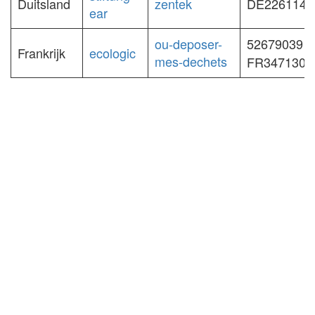
Duitsland
zentek
DE2261149
ear
ou-deposer-
52679039 (
Frankrijk
ecologic
mes-dechets
FR347130_