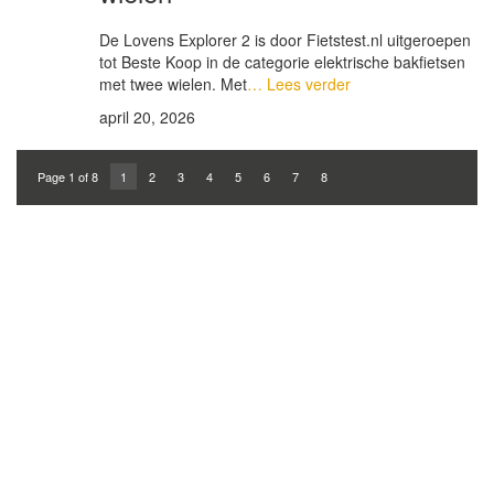
De Lovens Explorer 2 is door Fietstest.nl uitgeroepen
tot Beste Koop in de categorie elektrische bakfietsen
met twee wielen. Met
… Lees verder
april 20, 2026
Page 1 of 8
1
2
3
4
5
6
7
8