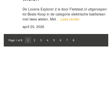
De Lovens Explorer 2 is door Fietstest.nl uitgeroepen
tot Beste Koop in de categorie elektrische bakfietsen
met twee wielen. Met
… Lees verder
april 20, 2026
Page 1 of 8
1
2
3
4
5
6
7
8