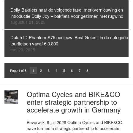
Dolly Bakfiets naar de volgende fase: merkvernieuwing en
introductie Dolly Joy – bakfiets voor gezinnen met rugwind
augustus 21, 2025
Dutch ID Phantom S75 opnieuw ‘Best Getest’ in de categorie
tourfietsen vanaf € 3.800
mei 20, 2025
Page 1 of 8
1
2
3
4
5
6
7
8
Optima Cycles and BIKE&CO
enter strategic partnership to
accelerate growth in Germany
Beverwijk, 9 juli 2026 Optima Cycles and BIKE&CO
have formed a strategic partnership to accelerate